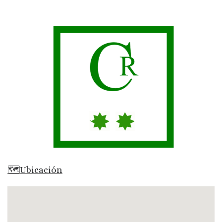
🗺Ubicación