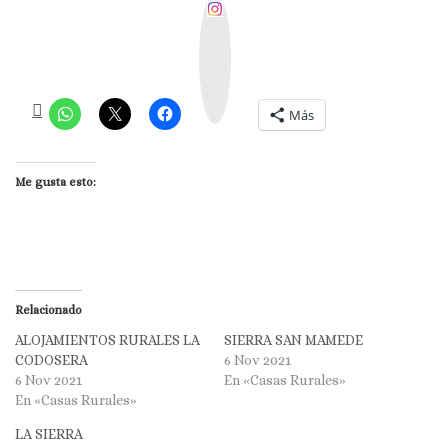
I
n
s
t
a
g
r
a
m
Más
Me gusta esto:
Relacionado
ALOJAMIENTOS RURALES LA
SIERRA SAN MAMEDE
CODOSERA
6 Nov 2021
6 Nov 2021
En «Casas Rurales»
En «Casas Rurales»
LA SIERRA