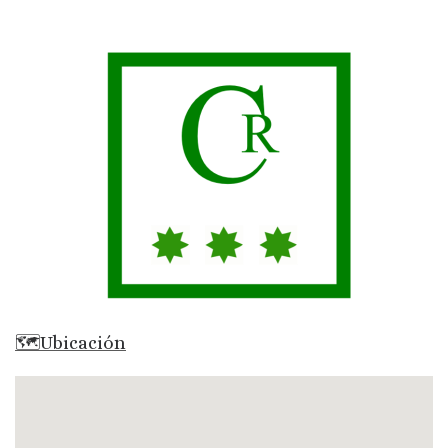
🗺Ubicación