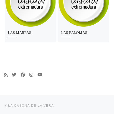
LAS MAREAS
LAS PALOMAS
Navegación de entradas
Entrada anterior
LA CASONA DE LA VERA