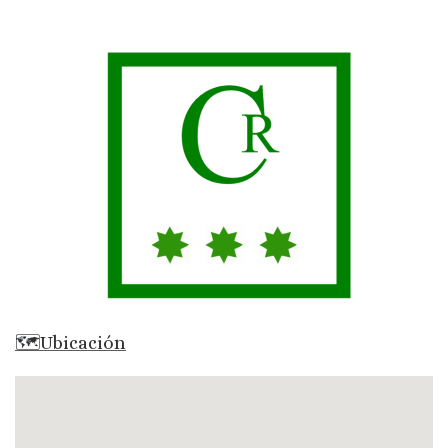
🗺Ubicación