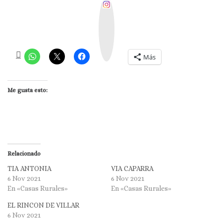
I
n
s
t
a
g
r
a
m
Más
Me gusta esto:
Relacionado
TIA ANTONIA
VIA CAPARRA
6 Nov 2021
6 Nov 2021
En «Casas Rurales»
En «Casas Rurales»
EL RINCON DE VILLAR
6 Nov 2021