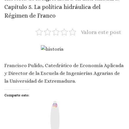
Capítulo 5. La política hidráulica del
Régimen de Franco
Valora este post
Francisco Pulido, Catedrático de Economía Aplicada
y Director de la Escuela de Ingenierías Agrarias de
la Universidad de Extremadura.
Comparte esto:
I
n
s
t
a
g
r