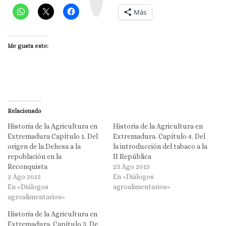
a
m
Más
Me gusta esto:
Relacionado
Historia de la Agricultura en
Historia de la Agricultura en
Extremadura Capítulo 1. Del
Extremadura. Capítulo 4. Del
origen de la Dehesa a la
la introducción del tabaco a la
repoblación en la
II República
Reconquista
23 Ago 2015
2 Ago 2015
En «Diálogos
En «Diálogos
agroalimentarios»
agroalimentarios»
Historia de la Agricultura en
Extremadura. Capítulo 3. De