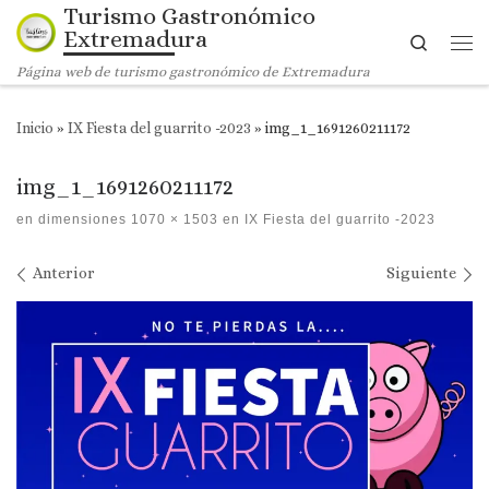
Turismo Gastronómico
Saltar al contenido
Extremadura
Search
Me
Página web de turismo gastronómico de Extremadura
Inicio
»
IX Fiesta del guarrito -2023
»
img_1_1691260211172
img_1_1691260211172
en dimensiones
1070 × 1503
en
IX Fiesta del guarrito -2023
Navegación de imágenes
Anterior
Siguiente