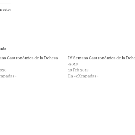
a esto:
nado
ana Gastronómica de la Dehesa
IV Semana Gastronómica de la Deh
-2018
2020
13 Feb 2018
capadas»
En «eXcapadas»