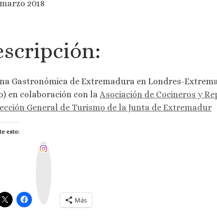
 marzo 2018
scripción:
a Gastronómica de Extremadura en Londres-Extremadu
) en colaboración con la
Asociación de Cocineros y Re
ección General de Turismo de la Junta de Extremadur
e esto:
I
n
s
t
a
g
r
a
m
Más