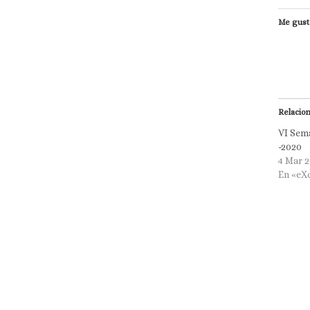
Me gust
Relacio
VI Sem
-2020
4 Mar 
En «eX