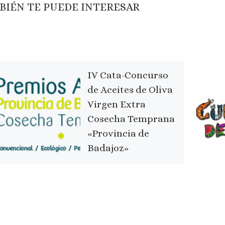
BIÉN TE PUEDE INTERESAR
IV Cata-Concurso
de Aceites de Oliva
Virgen Extra
Cosecha Temprana
«Provincia de
Badajoz»
Badajoz 01 de febrero de
2021 Premios de la IV Cata-
Concurso de Aceites de
Oliva Virgen Extra Cosecha
Temprana «Provincia de