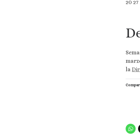
20 27
De
Seman
marzo
la
Dir
Compart