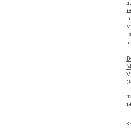
m
1
D
M
C
m
B
M
V
G
m
1
S