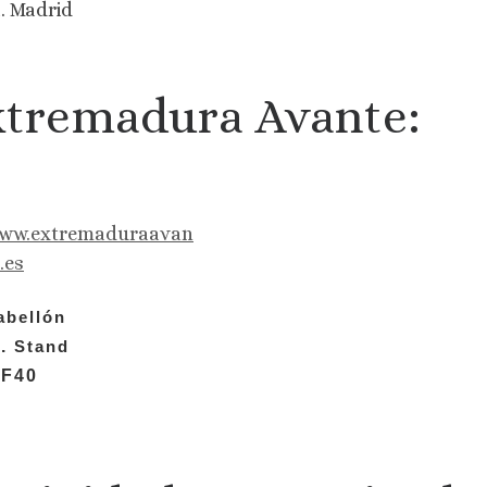
. Madrid
tremadura Avante:
ww.extremaduraavan
.es
abellón
4.
Stand
4F40