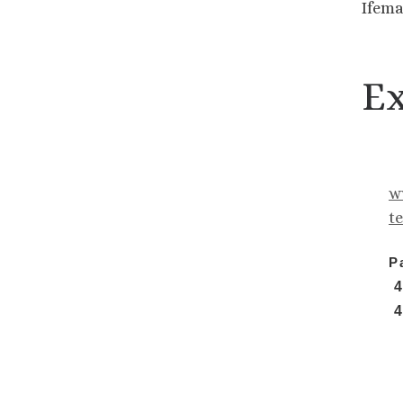
Ifema
Ex
w
te
P