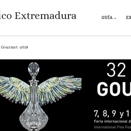
ico Extremadura
GUÍA
E
l Gourmet -2018