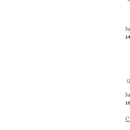
l
1
l
1
C