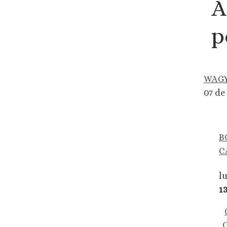
A
p
WAGY
07 de
B
C
l
1