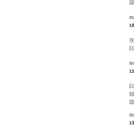
I
m
1
W
D
m
1
D
S
I
m
1