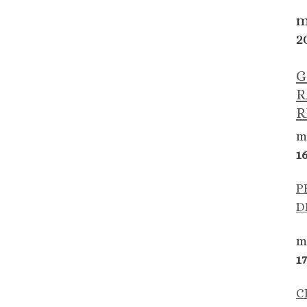
m
2
G
R
R
m
1
P
D
m
1
C