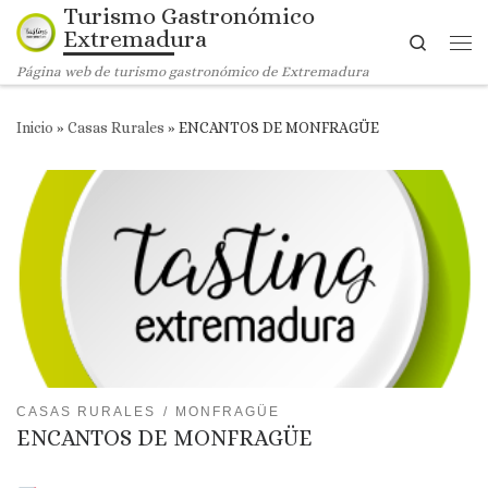
Turismo Gastronómico
Saltar al contenido
Extremadura
Search
Me
Página web de turismo gastronómico de Extremadura
Inicio
»
Casas Rurales
»
ENCANTOS DE MONFRAGÜE
CASAS RURALES
MONFRAGÜE
ENCANTOS DE MONFRAGÜE