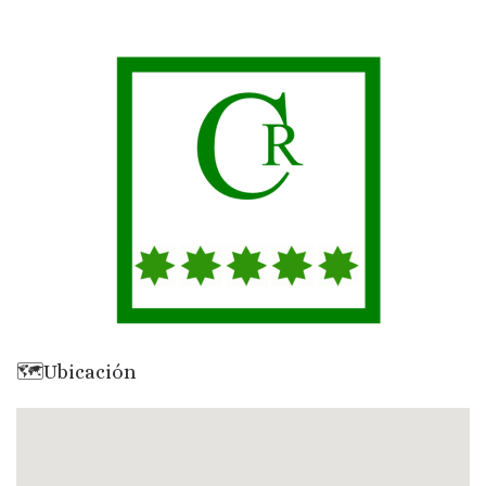
🗺Ubicación