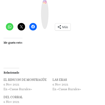
I
n
s
t
a
g
r
a
m
Más
Me gusta esto:
Relacionado
EL RINCON DE MONFRAGÜE
LAS ERAS
6 Nov 2021
6 Nov 2021
En «Casas Rurales»
En «Casas Rurales»
DEL CORRAL
6 Nov 2021