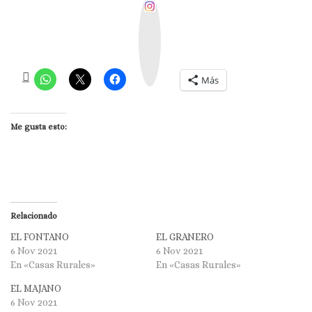
I
n
s
t
a
g
r
a
m
Más
Me gusta esto:
Relacionado
EL FONTANO
EL GRANERO
6 Nov 2021
6 Nov 2021
En «Casas Rurales»
En «Casas Rurales»
EL MAJANO
6 Nov 2021