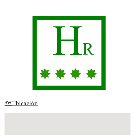
🗺Ubicación