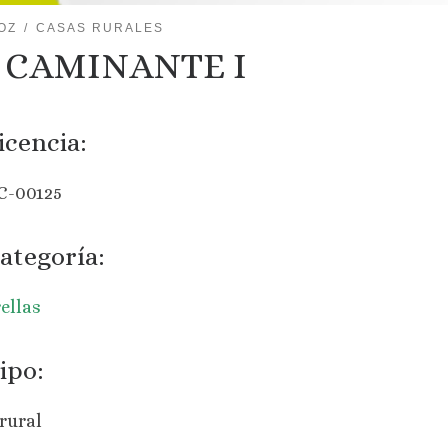
OZ
CASAS RURALES
 CAMINANTE I
icencia:
C-00125
ategoría:
rellas
ipo:
rural