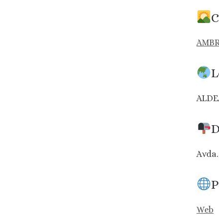
C
AMB
L
ALDE
D
Avda.
P
Web