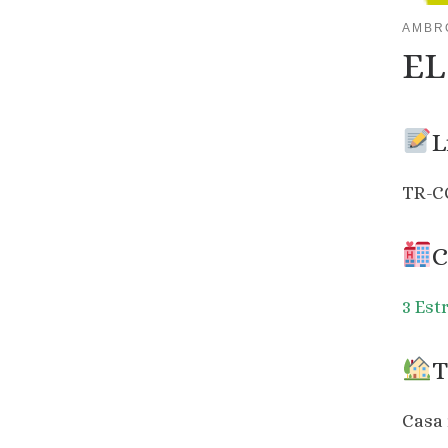
AMBR
EL
L
TR-C
C
3 Est
T
Casa 