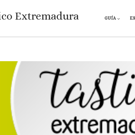
ico Extremadura
GUÍA
E