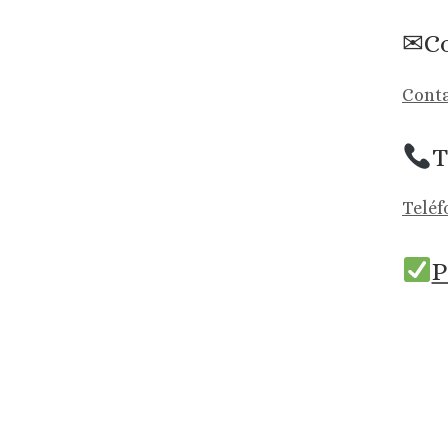
✉Co
Conta
T
Teléf
P