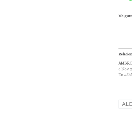
Me gust
Relacio
AMBRO
6 Nov 
En «A
AL