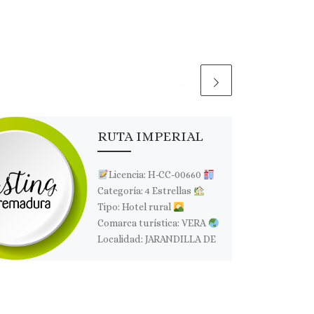
RUTA IMPERIAL
Licencia: H-CC-00660
Categoría: 4 Estrellas
Tipo: Hotel rural
Comarca turística: VERA
Localidad: JARANDILLA DE
LA VERA
Dirección: C/
Machoteral, s/n
Página
web: […]