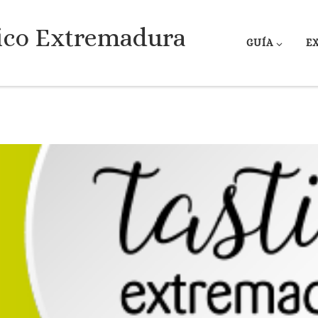
ico Extremadura
GUÍA
E