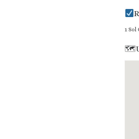
R
1 Sol
🗺U