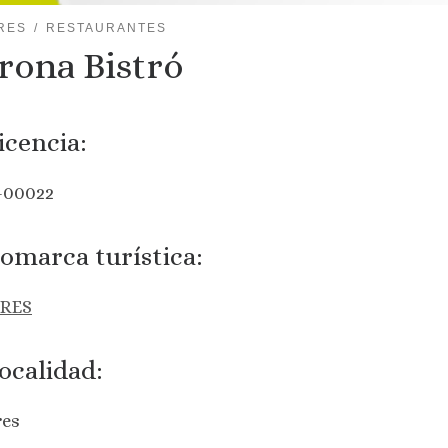
RES
RESTAURANTES
rona Bistró
icencia:
-00022
omarca turística:
RES
ocalidad:
res