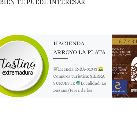
BIÉN TE PUEDE INTERESAR
HACIENDA
ARROYO LA PLATA
Licencia: R-BA-01343
Comarca turística: SIERRA
SUROESTE
Localidad: La
Bazana (Jerez de los
Caballeros)
Dirección:
Calle Vistahermosa s/n
Página web: Web ✉Correo
Electrónico: […]
Comparte esto: