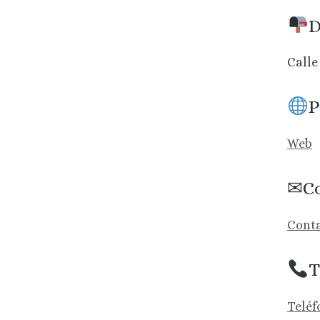
D
Calle
P
Web
✉Co
Conta
T
Teléf