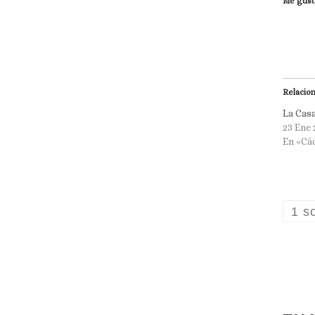
Me gust
Relacio
La Casa
23 Ene 
En «Cá
1 s