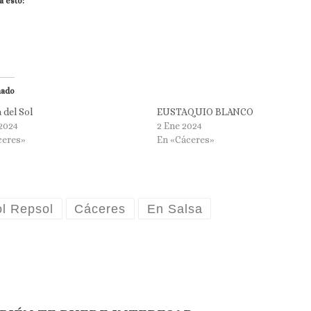
a esto:
nado
 del Sol
EUSTAQUIO BLANCO
2024
2 Ene 2024
ceres»
En «Cáceres»
ol Repsol
Cáceres
En Salsa