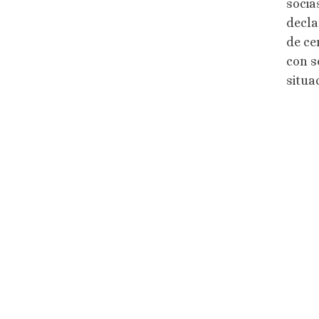
socia
decla
de ce
con s
situa