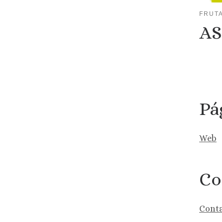
FRUT
AS
Pá
Web
Co
Conta