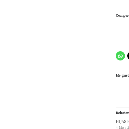
Compart
Me gust
Relacio
HIJAS 
4 May 