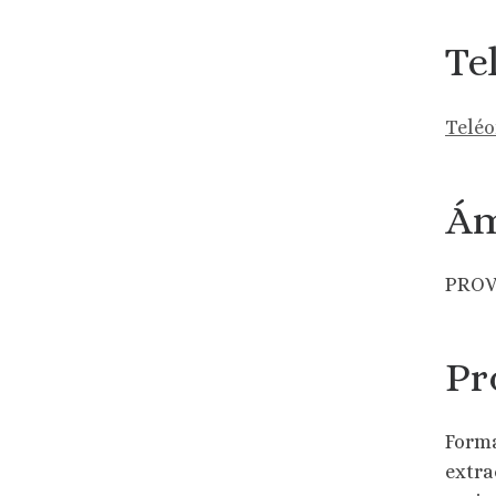
Te
Teléo
Ám
PROV
Pr
Forma
extra