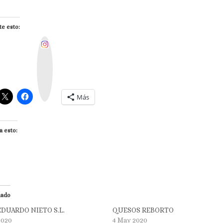
e esto:
I
n
s
t
a
g
r
a
m
Más
a esto:
nado
EDUARDO NIETO S.L.
QUESOS REBORTO
2020
4 May 2020