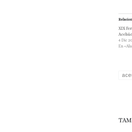
Relacio
XIX Fer
Acehúc
4 Dic 2
En «Al
ace
TAM