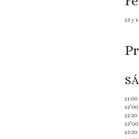
Fe
13 y 1
P
SÁ
11:0
12’0
12:3
13’0
13:3