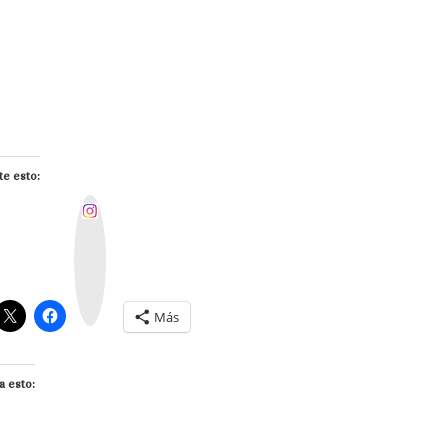
e esto:
I
n
s
t
a
g
r
a
m
Más
a esto: