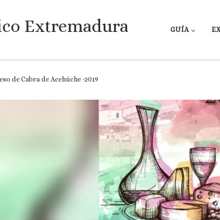
ico Extremadura
GUÍA
E
ueso de Cabra de Acehúche -2019