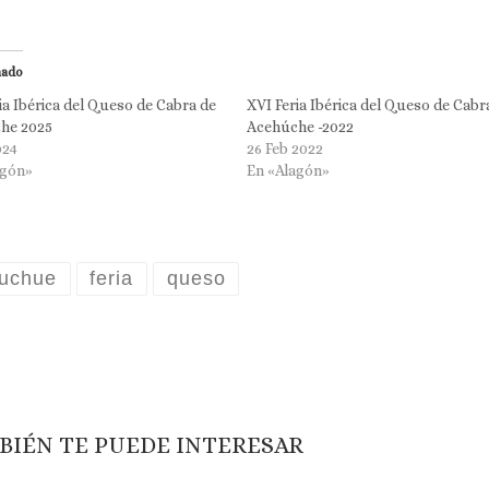
nado
ia Ibérica del Queso de Cabra de
XVI Feria Ibérica del Queso de Cabr
he 2025
Acehúche -2022
024
26 Feb 2022
agón»
En «Alagón»
uchue
feria
queso
BIÉN TE PUEDE INTERESAR