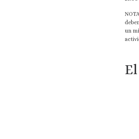
NOTA:
deben
un mí
activ
El