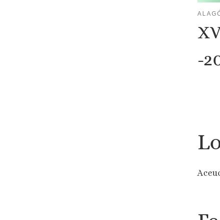
ALAG
XV
-2
Lo
Aceu