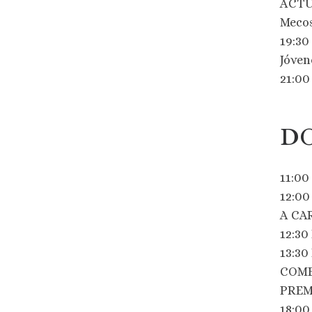
ACTUA
Mecos
19:3
Jóven
21:00
DO
11:0
12:0
A CA
12:3
13:3
COME
PREM
18:0