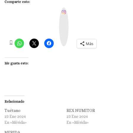
Comparte esto:
I
n
s
t
a
g
r
a
m
Más
Me gusta esto:
Relacionado
Tuétano
REX NUMITOR
23 Ene 2024
23 Ene 2024
En «Mérida»
En «Mérida»
MERIDA