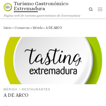
Turismo Gastronómico
Saltar al contenido
Extremadura
Search
Me
Página web de turismo gastronómico de Extremadura
Inicio
»
Comarcas
»
Mérida
»
A DE ARCO
MÉRIDA
RESTAURANTES
A DE ARCO